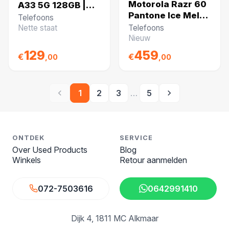
Motorola Razr 60
A33 5G 128GB |
Pantone Ice Melt
Nette Staat
Telefoons
256GB Swarovski
Nette staat
Telefoons
+ Oortjes
Nieuw
129
459
€
€
,00
,00
1
2
3
…
5
ONTDEK
SERVICE
Over Used Products
Blog
Winkels
Retour aanmelden
072-7503616
0642991410
Dijk 4
1811 MC Alkmaar