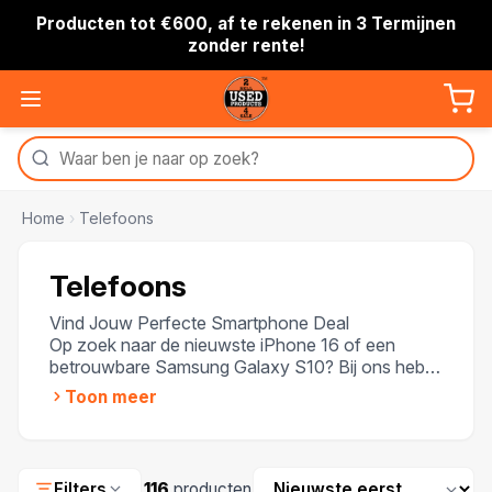
Producten tot €600, af te rekenen in 3 Termijnen
zonder rente!
Home
›
Telefoons
Telefoons
Vind Jouw Perfecte Smartphone Deal
Op zoek naar de nieuwste iPhone 16 of een
betrouwbare Samsung Galaxy S10? Bij ons heb je
de keuze uit een breed scala aan smartphones
Toon meer
voor elk budget. Van de meest geavanceerde
modellen tot vertrouwde, oudere toestellen—je
vindt altijd wat je zoekt. Al onze telefoons
worden geleverd met garantie, zodat je zorgeloos
Sorteren
Filters
116
producten