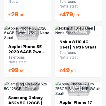
Gold | 86% | Nette
Nieuw
Telefoons
staat
Nette staat
29
479
€
€
,00
,99
Nokia 8110 4G
Apple iPhone SE
Geel | Nette Staat
2020 64GB Zwart
Telefoons
| 75% | Nette
Telefoons
Nette staat
Staat
Nette staat
99
49
€
€
,99
,99
Samsung Galaxy
Apple iPhone 17
A52s 5G 128GB |