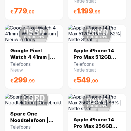
|Zeer nette staat
Nette staat
779
1.199
€
€
,00
,99
Google Pixel
Apple iPhone 14
Watch 4 41mm |
Pro Max 512GB
Wi-Fi Aluminium |
Paars | 82%|
Telefoons
Telefoons
Nieuw in doos
Nette Staat
Nieuw
Nette staat
299
549
€
€
,99
,00
Spare One
Apple iPhone 14
Noodtelefoon |
Pro Max 256GB
Ongebruikt
Telefoons