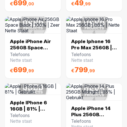
699
49
€
€
,00
,99
Apple iPhone Air
Apple Iphone 16
256GB Space
Pro Max 256GB |
Black | 100% |
88% | Nette Staat
Telefoons
Telefoons
Zeer Nette Staat
Nette staat
Nette staat
699
799
€
€
,99
,99
Apple IPhone 6
Apple iPhone 14
16GB | 81% |
Plus 256GB
Gebruikt
Telefoons
Midnight | 85% |
Nette staat
Telefoons
Nette staat