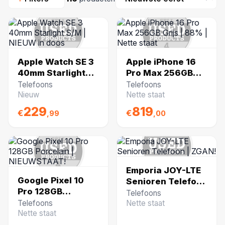
kunt genieten van je aankoop. Ontdek ons
aanbod van Apple, Samsung, Xiaomi en meer, en
profiteer van de scherpste prijzen en uitstekende
service.
Apple Watch SE 3
Apple iPhone 16
40mm Starlight
Pro Max 256GB
S/M | NIEUW in
Grijs | 88% | Nette
Telefoons
Telefoons
doos
staat
Nieuw
Nette staat
229
819
€
€
,99
,00
Emporia JOY-LTE
Google Pixel 10
Senioren Telefoon
Pro 128GB
| ZGAN!
Telefoons
Porcelain |
Telefoons
Nette staat
NIEUWSTAAT!
Nette staat