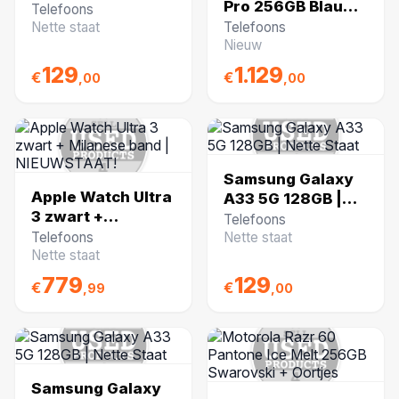
Pro 256GB Blauw |
Gebruikt
Telefoons
NIEUW uit Seal!
Nette staat
Telefoons
Nieuw
129
1.129
€
€
,00
,00
Samsung Galaxy
Apple Watch Ultra
A33 5G 128GB |
3 zwart +
Nette Staat
Telefoons
Milanese band |
Telefoons
Nette staat
NIEUWSTAAT!
Nette staat
779
129
€
€
,99
,00
Samsung Galaxy