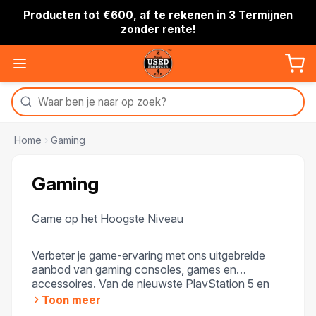
Producten tot €600, af te rekenen in 3 Termijnen
zonder rente!
Home
›
Gaming
Gaming
Game op het Hoogste Niveau
Verbeter je game-ervaring met ons uitgebreide
aanbod van gaming consoles, games en
accessoires. Van de nieuwste PlayStation 5 en
Xbox Series X tot nostalgische retroconsoles, we
Toon meer
hebben alles voor zowel casual gamers als e-