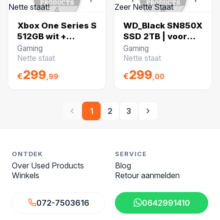
Xbox One Series S
WD_Black SN850X
512GB wit +
SSD 2TB | voor
Controller | Nette
PS5 of PC | Zeer
Gaming
Gaming
staat!
Nette Staat
Nette staat
Nette staat
299
299
€
€
,99
,00
1
2
3
ONTDEK
SERVICE
Over Used Products
Blog
Winkels
Retour aanmelden
072-7503616
0642991410