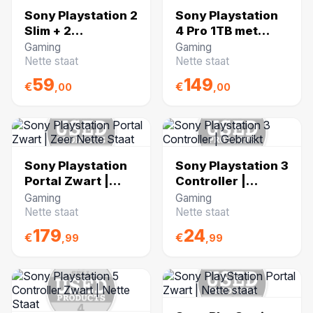
Sony Playstation 2
Sony Playstation
Slim + 2
4 Pro 1TB met
Controllers |
controller | Nette
Gaming
Gaming
Nette Staat
Staat
Nette staat
Nette staat
59
149
€
€
,00
,00
Sony Playstation
Sony Playstation 3
Portal Zwart |
Controller |
Zeer Nette Staat
Gebruikt
Gaming
Gaming
Nette staat
Nette staat
179
24
€
€
,99
,99