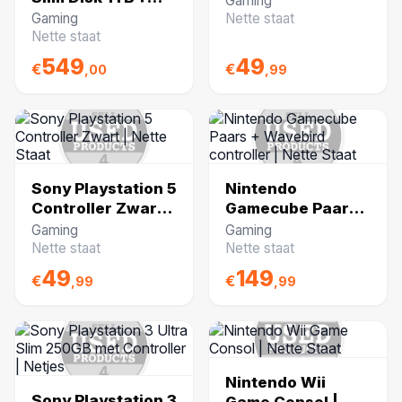
Gaming
Controller | Nette
Gaming
Nette staat
Staat
Nette staat
549
49
€
€
,00
,99
Sony Playstation 5
Nintendo
Controller Zwart |
Gamecube Paars
Nette Staat
+ Wavebird
Gaming
Gaming
controller | Nette
Nette staat
Nette staat
Staat
49
149
€
€
,99
,99
Nintendo Wii
Sony Playstation 3