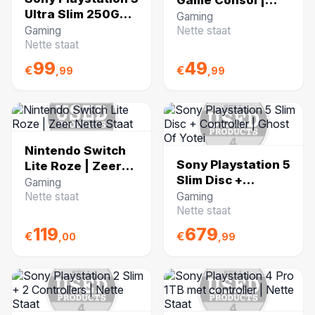
Game Consol |
Ultra Slim 250GB
Nette Staat
Gaming
met Controller |
Gaming
Nette staat
Netjes
Nette staat
99
49
€
€
,99
,99
Nintendo Switch
Sony Playstation 5
Lite Roze | Zeer
Slim Disc +
Nette Staat
Gaming
Controller | Ghost
Nette staat
Gaming
Of Yotei
Nette staat
119
679
€
€
,00
,99