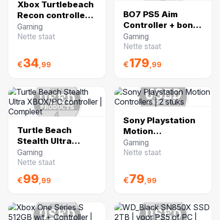
Xbox Turtlebeach
BO7 PS5 Aim
Recon controller |
Controller + bon |
Met doos
Gaming
Compleet in doos |
Nette staat
Gaming
NIEUWSTAAT
Nette staat
34
179
€
€
,99
,99
Sony Playstation
Turtle Beach
Motion
Stealth Ultra
Controllers | 2
Gaming
XBOX/PC
stuks
Gaming
Nette staat
controller |
Nette staat
Compleet
99
79
€
€
,99
,99