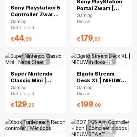
Sony PlayStation
Sony Playstation 5
Portal Zwart |
Controller Zwart |
Nette staat
Gaming
Nette Staat
Gaming
Nieuw
Nette staat
44
179
€
€
,99
,99
Super Nintendo
Elgato Stream
Classic Mini |
Deck XL | NIEUW
Nette Staat
in doos
Gaming
Gaming
Nette staat
Nieuw
129
199
€
€
,99
,00