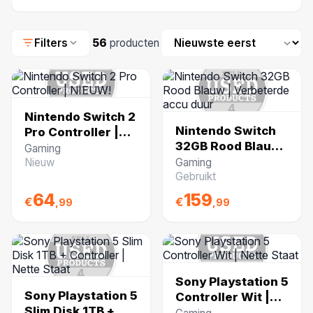
sports fanaten. Maak je setup compleet met
hoogwaardige controllers, headsets en meer—
Sorteren
allemaal tegen scherpe prijzen en met garantie.
Filters
56
producten
Nintendo Switch 2
Nintendo Switch
Pro Controller |
32GB Rood Blauw
NIEUW!
Gaming
| Verbeterde accu
Nieuw
Gaming
duur
Gebruikt
64
159
€
€
,99
,99
Sony Playstation 5
Sony Playstation 5
Controller Wit |
Slim Disk 1TB +
Nette Staat